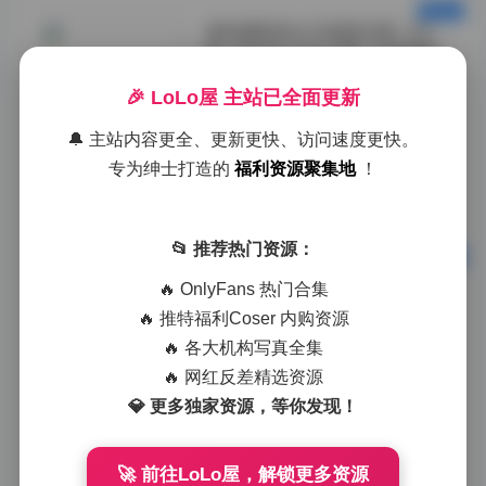
誉铭摄影美女写真图合集 152
套 185GB 打包下载 | 全景解析
🎉 LoLo屋 主站已全面更新
通过如此丰富的场
景配置，誉铭摄影
🔔 主站内容更全、更新更快、访问速度更快。
为观众提供了多维
专为绅士打造的
福利资源聚集地
！
度的审美体验。
">
今天
0
📂 推荐热门资源：
誉铭摄影美女写真合集152套
🔥 OnlyFans 热门合集
精选图合下载185GB资源包
🔥 推特福利Coser 内购资源
🔥 各大机构写真全集
值得一提的是，资
🔥 网红反差精选资源
源包中包含的不同
主题组合（如“复
💎 更多独家资源，等你发现！
古文艺”“现代都
市”“自然温馨”
等），让使用者可
🚀 前往LoLo屋，解锁更多资源