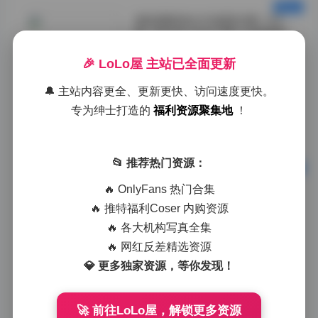
誉铭摄影美女写真图合集 152
套 185GB 打包下载 | 全景解析
🎉 LoLo屋 主站已全面更新
通过如此丰富的场
景配置，誉铭摄影
🔔 主站内容更全、更新更快、访问速度更快。
为观众提供了多维
专为绅士打造的
福利资源聚集地
！
度的审美体验。
">
今天
0
📂 推荐热门资源：
誉铭摄影美女写真合集152套
🔥 OnlyFans 热门合集
精选图合下载185GB资源包
🔥 推特福利Coser 内购资源
🔥 各大机构写真全集
值得一提的是，资
🔥 网红反差精选资源
源包中包含的不同
主题组合（如“复
💎 更多独家资源，等你发现！
古文艺”“现代都
市”“自然温馨”
等），让使用者可
🚀 前往LoLo屋，解锁更多资源