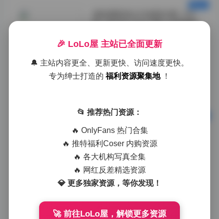
誉铭摄影美女写真图合集 152
套 185GB 打包下载 | 全景解析
🎉 LoLo屋 主站已全面更新
通过如此丰富的场
景配置，誉铭摄影
🔔 主站内容更全、更新更快、访问速度更快。
为观众提供了多维
专为绅士打造的
福利资源聚集地
！
度的审美体验。
">
今天
0
📂 推荐热门资源：
誉铭摄影美女写真合集152套
🔥 OnlyFans 热门合集
精选图合下载185GB资源包
🔥 推特福利Coser 内购资源
🔥 各大机构写真全集
值得一提的是，资
🔥 网红反差精选资源
源包中包含的不同
主题组合（如“复
💎 更多独家资源，等你发现！
古文艺”“现代都
市”“自然温馨”
等），让使用者可
🚀 前往LoLo屋，解锁更多资源