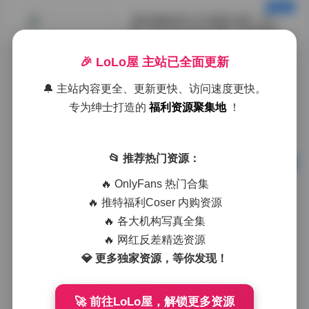
誉铭摄影美女写真图合集 152
套 185GB 打包下载 | 全景解析
🎉 LoLo屋 主站已全面更新
通过如此丰富的场
景配置，誉铭摄影
🔔 主站内容更全、更新更快、访问速度更快。
为观众提供了多维
专为绅士打造的
福利资源聚集地
！
度的审美体验。
">
今天
0
📂 推荐热门资源：
誉铭摄影美女写真合集152套
🔥 OnlyFans 热门合集
精选图合下载185GB资源包
🔥 推特福利Coser 内购资源
🔥 各大机构写真全集
值得一提的是，资
🔥 网红反差精选资源
源包中包含的不同
主题组合（如“复
💎 更多独家资源，等你发现！
古文艺”“现代都
市”“自然温馨”
等），让使用者可
🚀 前往LoLo屋，解锁更多资源