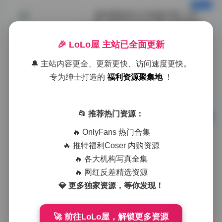
誉铭摄影美女写真图合集 152
套 185GB 打包下载 | 全景解析
🎉 LoLo屋 主站已全面更新
通过如此丰富的场
景配置，誉铭摄影
🔔 主站内容更全、更新更快、访问速度更快。
为观众提供了多维
专为绅士打造的
福利资源聚集地
！
度的审美体验。
">
今天
0
📂 推荐热门资源：
誉铭摄影美女写真合集152套
🔥 OnlyFans 热门合集
精选图合下载185GB资源包
🔥 推特福利Coser 内购资源
🔥 各大机构写真全集
值得一提的是，资
🔥 网红反差精选资源
源包中包含的不同
主题组合（如“复
💎 更多独家资源，等你发现！
古文艺”“现代都
市”“自然温馨”
等），让使用者可
🚀 前往LoLo屋，解锁更多资源