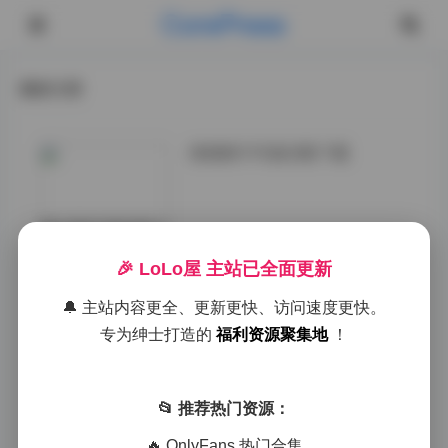
CorePress
最新文章
清颜颜子写真合集下载
第五套写真则是以
海滩为背景，充满
🎉 LoLo屋 主站已全面更新
了夏日的气息。清
颜颜子穿着轻盈的
🔔 主站内容更全、更新更快、访问速度更快。
泳衣或长裙，在海
浪和沙滩的映衬
专为绅士打造的
福利资源聚集地
！
下，显得活力四
射。拍摄氛围轻松
欢快，图片的色彩
📂 推荐热门资源：
明亮饱和，让人仿
佛能感受到海风的
🔥 OnlyFans 热门合集