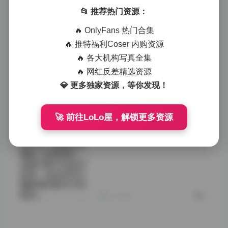
服装搭配、妆容设
计，还是拍摄地点
📂 推荐热门资源：
的选择，都体现出
🔥 OnlyFans 热门合集
了极高的专业水
准。对于喜欢收藏
🔥 推特福利Coser 内购资源
或欣赏高质量写真
🔥 各大机构写真全集
的用户来说，这无
🔥 网红反差精选资源
疑是一份珍贵的资
源。
💎 更多独家资源，等你发现！
在画质方面，所有
图片均以高清格式
保存，细节之处清
🚀 前往LoLo屋，解锁更多资源
晰可见，无论是发
丝的飘逸还是眼神
的光芒，都被完美
捕捉。这使得每一
张图片都不仅适合
欣赏，也适合作为
摄影爱好者学习的
样本。
2025-10-06
0