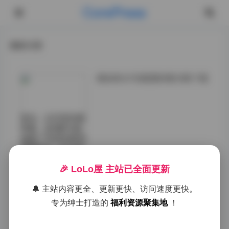
CorePress
最新文章
璀灿美女写真图集8套合集下载
首先，从内容风格
来看，这8套写真
涵盖了多种场景和
情绪表达。有充满
阳光与活力的户外
🎉 LoLo屋 主站已全面更新
拍摄，展现了模特
的活泼与自然；也
🔔 主站内容更全、更新更快、访问速度更快。
有室内私房写真，
突显了私密与优
专为绅士打造的
福利资源聚集地
！
雅。每一套都经过
精心策划，无论是