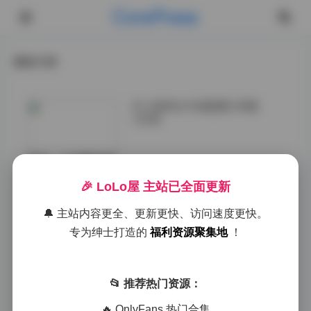
CorePress
最新文章
艾小青美女写真图集 66套
12GB
首先，从拍摄风格
来看，艾小青的写
🎉 LoLo屋 主站已全面更新
真大多采用自然光
线与柔和的人造光
🔔 主站内容更全、更新更快、访问速度更快。
源相结合，营造出
既清新又富有层次
专为绅士打造的
福利资源聚集地
！
感的画面。摄影师
巧妙地利用环境
光，突出主体的柔
📂 推荐热门资源：
美与自然，避免了
过度修饰带来的生
🔥 OnlyFans 热门合集