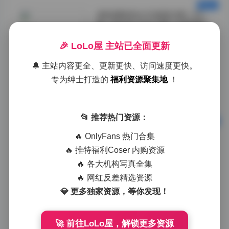
誉铭摄影美女写真图合集 152
套 185GB 打包下载 | 全景解析
🎉 LoLo屋 主站已全面更新
通过如此丰富的场
景配置，誉铭摄影
🔔 主站内容更全、更新更快、访问速度更快。
为观众提供了多维
专为绅士打造的
福利资源聚集地
！
度的审美体验。
">
今天
0
📂 推荐热门资源：
誉铭摄影美女写真合集152套
🔥 OnlyFans 热门合集
精选图合下载185GB资源包
🔥 推特福利Coser 内购资源
🔥 各大机构写真全集
值得一提的是，资
🔥 网红反差精选资源
源包中包含的不同
主题组合（如“复
💎 更多独家资源，等你发现！
古文艺”“现代都
市”“自然温馨”
等），让使用者可
🚀 前往LoLo屋，解锁更多资源